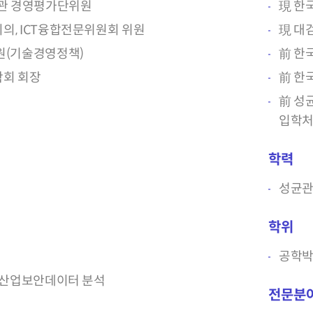
기관 경영평가단위원
現 한
, ICT융합전문위원회 위원
現 대
원(기술경영정책)
前 한
회 회장
前 한
前 성
입학
학력
성균
학위
공학
 산업보안데이터 분석
전문분