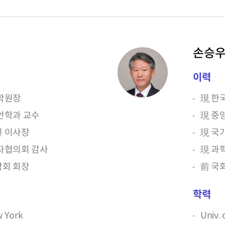
손승우
이력
학원장
現 한
안학과 교수
現 중
 이사장
現 국
자협의회 감사
現 과
회 회장
前 국
학력
w York
Univ. 