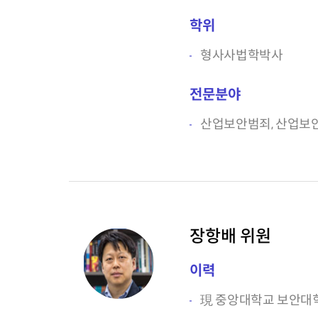
학위
형사사법학박사
전문분야
산업보안범죄, 산업보
장항배 위원
이력
現 중앙대학교 보안대