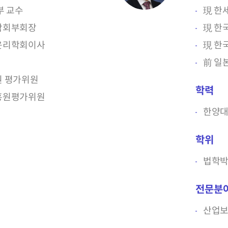
부 교수
現 한
학회부회장
現 한
윤리학회이사
現 한
前 일
 평가위원
학력
흥원평가위원
한양
학위
법학
전문분
산업보