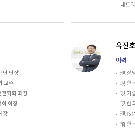
네트워
유진호
이력
력단 단장
現 상
과 교수
現 한
안전학회 회장
現 기
회 회장
現 한
회장
現 IS
前 한