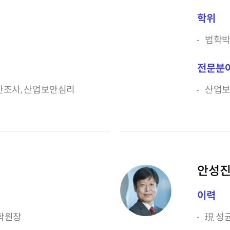
학위
법학
전문분
안조사, 산업보안심리
산업보
안성진
이력
학원장
現 성