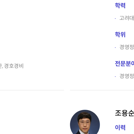
학력
고려
학위
경영
전문분
, 경호경비
경영정
조용순
이력