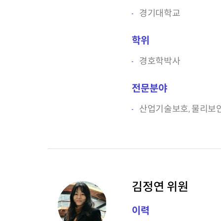
경기대학교
학위
경호학박사
전문분야
산업기술보호, 물리보안
김정연 위원
이력