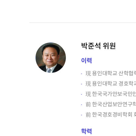
박준석 위원
이력
現 용인대학교 산학협
現 용인대학교 경호학
現 한국국가안보국민
前 한국산업보안연구학
前 한국경호경비학회 
학력