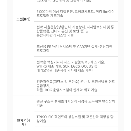
(정도관리, 안전제어 및 연동제어 기술)
5,000마력 이상 디젤엔진․크랭크샤프트․직경 5m이상
프로펠러 제조기술
조선(8개)
선박 자율운항(상황인식, 지능항해, 디지털브릿지 및 통
합플랫폼, 선내외 통신 및 보안 등) 및
통합제어관리 시스템 기술
조선용 ERP/PLM시스템 및 CAD기반 설계·생산지원
프로그램
선박용 핵심기자재 제조 기술(BWMS 제조 기술,
WHRS 제조 기술, SCR, EGCS, OCCUS 등
대기오염원 배출저감 기자재 제조 기술)
친환경연료(저탄소 및 무탄소) 운반 및 추진선박용 연료
공급장치,
화물·BOG 운영시스템의 설계와 제조 기술
원전 구조물 설계초과지진력 저감용 고무계열 면진장치
기술
TRISO-SiC 핵연료의 상압소결 및 고온산화 저항성 향
원자력(4
상기술
개)