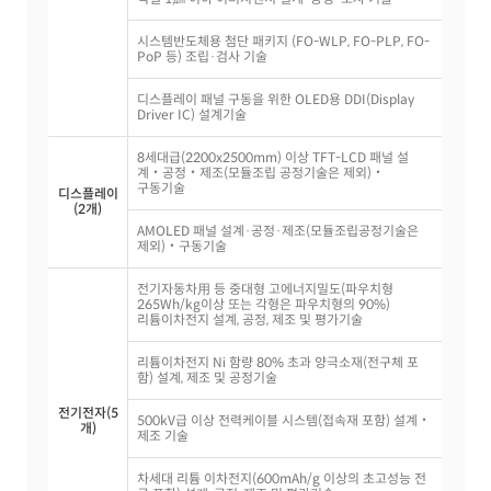
시스템반도체용 첨단 패키지 (FO-WLP, FO-PLP, FO-
PoP 등) 조립·검사 기술
디스플레이 패널 구동을 위한 OLED용 DDI(Display
Driver IC) 설계기술
8세대급(2200x2500mm) 이상 TFT-LCD 패널 설
계‧공정‧제조(모듈조립 공정기술은 제외)‧
구동기술
디스플레이
(2개)
AMOLED 패널 설계·공정·제조(모듈조립공정기술은
제외)‧구동기술
전기자동차用 등 중대형 고에너지밀도(파우치형
265Wh/kg이상 또는 각형은 파우치형의 90%)
리튬이차전지 설계, 공정, 제조 및 평가기술
리튬이차전지 Ni 함량 80% 초과 양극소재(전구체 포
함) 설계, 제조 및 공정기술
전기전자(5
500kV급 이상 전력케이블 시스템(접속재 포함) 설계‧
개)
제조 기술
차세대 리튬 이차전지(600mAh/g 이상의 초고성능 전