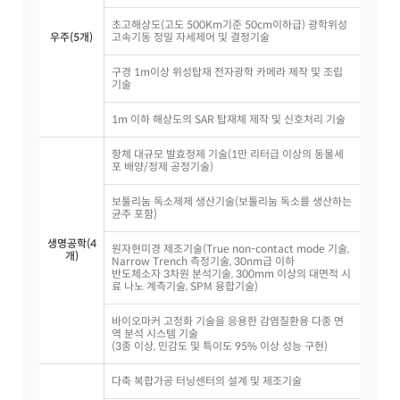
초고해상도(고도 500Km기준 50cm이하급) 광학위성
우주(5개)
고속기동 정밀 자세제어 및 결정기술
구경 1m이상 위성탑재 전자광학 카메라 제작 및 조립
기술
1m 이하 해상도의 SAR 탑재체 제작 및 신호처리 기술
항체 대규모 발효정제 기술(1만 리터급 이상의 동물세
포 배양/정제 공정기술)
보툴리눔 독소제제 생산기술(보툴리눔 독소를 생산하는
균주 포함)
생명공학(4
원자현미경 제조기술(True non-contact mode 기술,
개)
Narrow Trench 측정기술, 30nm급 이하
반도체소자 3차원 분석기술, 300mm 이상의 대면적 시
료 나노 계측기술, SPM 융합기술)
바이오마커 고정화 기술을 응용한 감염질환용 다종 면
역 분석 시스템 기술
(3종 이상, 민감도 및 특이도 95% 이상 성능 구현)
다축 복합가공 터닝센터의 설계 및 제조기술