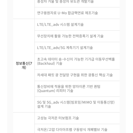
중성자 거울 및 중성자 유도관 개발기술
연구용원자로 U-Mo 합금핵연료 제조기술
LTE/LTE_adv 시스템 설계기술
무선장치에 활용 가능한 전력증폭기 설계 기술
LTE/LTE_adv/5G 계측기기 설계기술
초고속 데이터 송-수신이 가능한 기가급 이동무선백홀
정보통신(7
(Backhaul) 기술
개)
차세대 패킷 광 전달망 구현을 위한 광통신 핵심 기술
통신장비에 적용을 위한 양자이론 기반 퀀텀
(Quantum) 리피터 기술
5G 및 5G_adv 시스템(빔포밍/MIMO 및 이동통신망)
설계 기술
고성능 극저온 터보펌프 기술
극저온/고압 다이아프램 구동방식 개폐밸브 기술