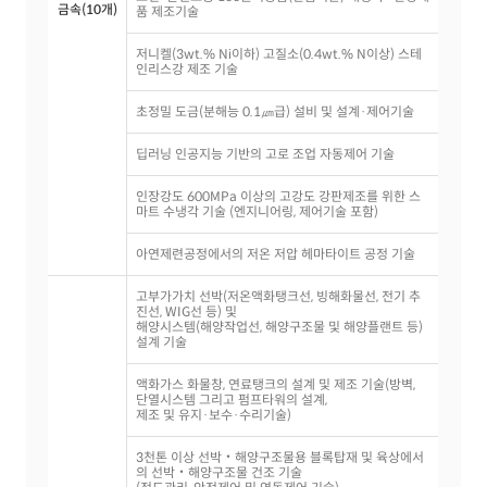
금속(10개)
품 제조기술
저니켈(3wt.% Ni이하) 고질소(0.4wt.% N이상) 스테
인리스강 제조 기술
초정밀 도금(분해능 0.1㎛급) 설비 및 설계·제어기술
딥러닝 인공지능 기반의 고로 조업 자동제어 기술
인장강도 600MPa 이상의 고강도 강판제조를 위한 스
마트 수냉각 기술 (엔지니어링, 제어기술 포함)
아연제련공정에서의 저온 저압 헤마타이트 공정 기술
고부가가치 선박(저온액화탱크선, 빙해화물선, 전기 추
진선, WIG선 등) 및
해양시스템(해양작업선, 해양구조물 및 해양플랜트 등)
설계 기술
액화가스 화물창, 연료탱크의 설계 및 제조 기술(방벽,
단열시스템 그리고 펌프타워의 설계,
제조 및 유지·보수·수리기술)
3천톤 이상 선박‧해양구조물용 블록탑재 및 육상에서
의 선박‧해양구조물 건조 기술