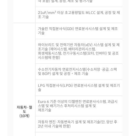
극 포함) 설계, 공정, 제조 및 평가기술
21uF/mm³ 이상 초고용량밀도 MLCC 설계, 공정 및 제
조 기술
가솔린 직접분사식(GDI) 연료분사시스템 설계 및 제조
기술
하이브리드 및 전력기반 자동차(xEV) 시스템 설계 및 제
조기술 (제어시스템, 배터리관리시스템,
회생제동시스템, 전기구동시스템(모터, 인버터) 및 공조
시스템에 한함)
수소전기자동차 연료전지시스템(수소저장·공급, 스택
및 BOP) 설계 및 공정‧제조 기술
LPG 직접분사식(LPDi) 연료분사시스템 설계 및 제조기
술
Euro 6 기준 이상의 디젤엔진 연료분사시스템, 과급시
스템 및 배기가스 후처리시스템 설계 및
자동차·철
제조기술
도
(10개)
자동차 엔진·자동변속기 설계 및 제조기술(단, 양산 후
2년 이내 기술에 한함)