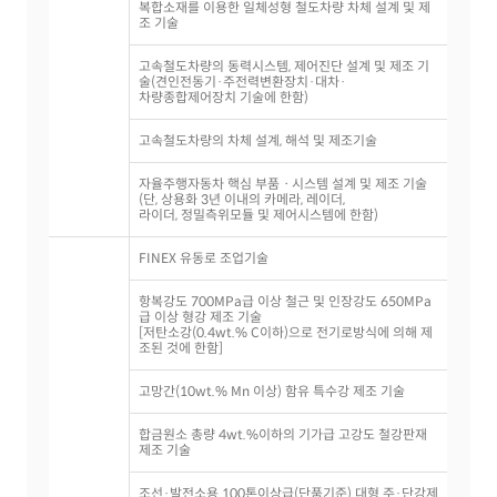
복합소재를 이용한 일체성형 철도차량 차체 설계 및 제
조 기술
고속철도차량의 동력시스템, 제어진단 설계 및 제조 기
술(견인전동기·주전력변환장치·대차·
차량종합제어장치 기술에 한함)
고속철도차량의 차체 설계, 해석 및 제조기술
자율주행자동차 핵심 부품ㆍ시스템 설계 및 제조 기술
(단, 상용화 3년 이내의 카메라, 레이더,
라이더, 정밀측위모듈 및 제어시스템에 한함)
FINEX 유동로 조업기술
항복강도 700MPa급 이상 철근 및 인장강도 650MPa
급 이상 형강 제조 기술
[저탄소강(0.4wt.% C이하)으로 전기로방식에 의해 제
조된 것에 한함]
고망간(10wt.% Mn 이상) 함유 특수강 제조 기술
합금원소 총량 4wt.%이하의 기가급 고강도 철강판재
제조 기술
조선·발전소용 100톤이상급(단품기준) 대형 주·단강제